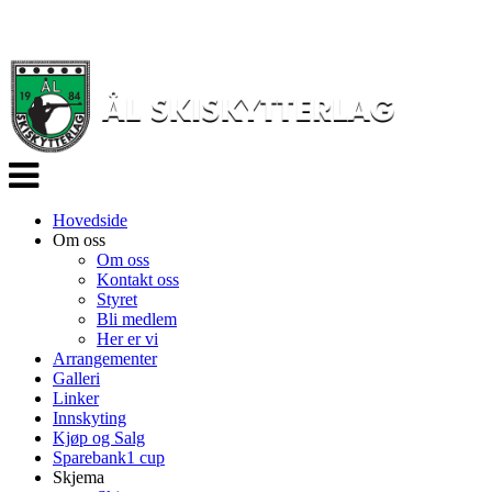
Veksle
navigasjon
Hovedside
Om oss
Om oss
Kontakt oss
Styret
Bli medlem
Her er vi
Arrangementer
Galleri
Linker
Innskyting
Kjøp og Salg
Sparebank1 cup
Skjema