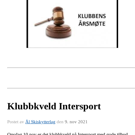
Klubbkveld Intersport
Postet av
Ål Skiskytterlag
den
9. nov 2021
Onsdag 10.nov er det klubbkveld på Intersport med gode tilbud.