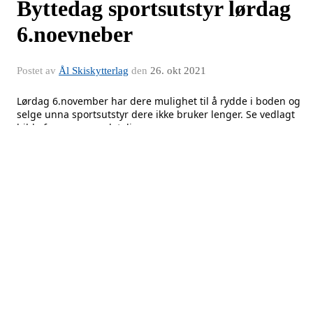
Byttedag sportsutstyr lørdag
6.noevneber
Postet av
Ål Skiskytterlag
den
26. okt 2021
Lørdag 6.november har dere mulighet til å rydde i boden og 
selge unna sportsutstyr dere ikke bruker lenger. Se vedlagt 
bilde for nærmere detaljer