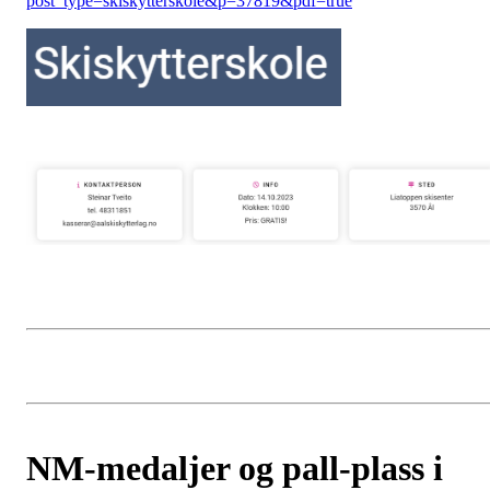
post_type=skiskytterskole&p=37819&pdf=true
NM-medaljer og pall-plass i