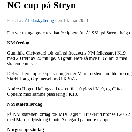
NC-cup på Stryn
Postet av
Ål Skiskytterlag
den
13. mar 2023
Det var mange gode resultat for løpere fra Ål SSL på Stryn i helga
NM fredag
Gunnhild Oleivsgard tok gull på fredagens NM fellesstart i K19
med 20 treff av 20 mulige. Vi gratulerere så mye til Gunhild med
strålende innsats.
Det var flere topp 10-plasseringer der Mari Torsteinsrud ble nr 6 og
Sigrid Haug Grønnerød nr 8 i K20-22.
Andrea Hagen Hallingstad tok en fin 10.plass i K19, og Olivia
Opheim med samme plassering i K18.
NM stafett lørdag
På NM-stafetten lørdag tok MIX-laget til Buskerud bronse i 20-22
med Mari på første og Gaute Arnegard på andre etappe.
Norgescup søndag