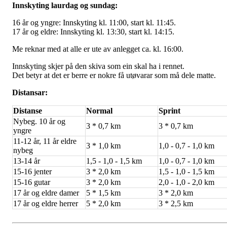
Innskyting laurdag og sundag:
16 år og yngre: Innskyting kl. 11:00, start kl. 11:45.
17 år og eldre: Innskyting kl. 13:30, start kl. 14:15.
Me reknar med at alle er ute av anlegget ca. kl. 16:00.
Innskyting skjer på den skiva som ein skal ha i rennet.
Det betyr at det er berre er nokre få utøvarar som må dele matte.
Distansar:
Distanse
Normal
Sprint
Nybeg. 10 år og
3 * 0,7 km
3 * 0,7 km
yngre
11-12 år, 11 år eldre
3 * 1,0 km
1,0 - 0,7 - 1,0 km
nybeg
13-14 år
1,5 - 1,0 - 1,5 km
1,0 - 0,7 - 1,0 km
15-16 jenter
3 * 2,0 km
1,5 - 1,0 - 1,5 km
15-16 gutar
3 * 2,0 km
2,0 - 1,0 - 2,0 km
17 år og eldre damer
5 * 1,5 km
3 * 2,0 km
17 år og eldre herrer
5 * 2,0 km
3 * 2,5 km