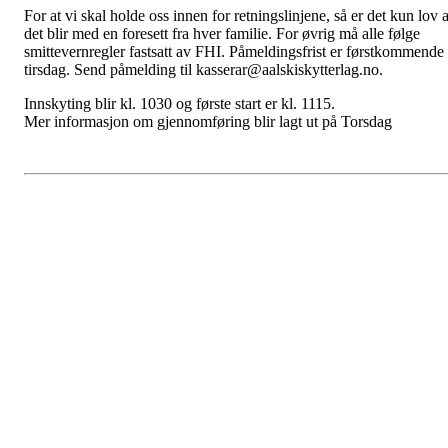
For at vi skal holde oss innen for retningslinjene, så er det kun lov a
det blir med en foresett fra hver familie. For øvrig må alle følge
smittevernregler fastsatt av FHI. Påmeldingsfrist er førstkommende
tirsdag. Send påmelding til kasserar@aalskiskytterlag.no.
Innskyting blir kl. 1030 og første start er kl. 1115.
Mer informasjon om gjennomføring blir lagt ut på Torsdag
Vinterens NC og NM for
skiskyttere frå ÅL SSL
Postet av
Ål Skiskytterlag
den
21. feb 2020
Norges Cup og Norges Mesterskap, vinter 2019/2020