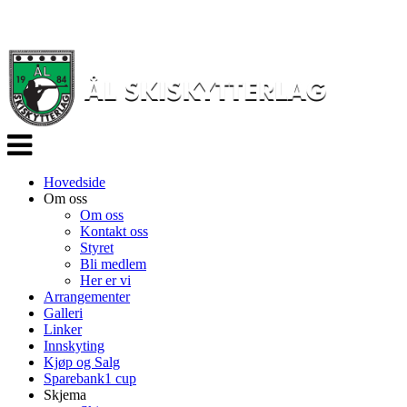
Veksle
navigasjon
Hovedside
Om oss
Om oss
Kontakt oss
Styret
Bli medlem
Her er vi
Arrangementer
Galleri
Linker
Innskyting
Kjøp og Salg
Sparebank1 cup
Skjema