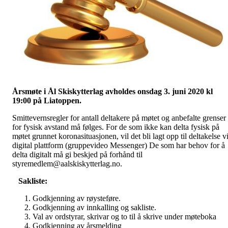
Årsmøte i Ål Skiskytterlag avholdes onsdag 3. juni 2020 kl
19:00 på Liatoppen.
Smittevernsregler for antall deltakere på møtet og anbefalte grenser
for fysisk avstand må følges. For de som ikke kan delta fysisk på
møtet grunnet koronasituasjonen, vil det bli lagt opp til deltakelse v
digital plattform (gruppevideo Messenger) De som har behov for å
delta digitalt må gi beskjed på forhånd til
styremedlem@aalskiskytterlag.no.
Sakliste:
Godkjenning av røysteføre.
Godkjenning av innkalling og sakliste.
Val av ordstyrar, skrivar og to til å skrive under møteboka
Godkjenning av årsmelding