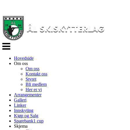
Veksle
navigasjon
Hovedside
Om oss
Om oss
Kontakt oss
Styret
Bli medlem
Her er vi
Arrangementer
Galleri
Linker
Innskyting
Kjøp og Salg
Sparebank1 cup
Skjema