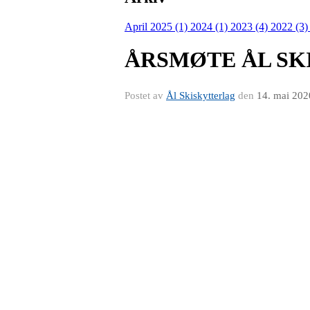
April 2025 (1)
2024 (1)
2023 (4)
2022 (3
ÅRSMØTE ÅL SK
Postet av
Ål Skiskytterlag
den
14. mai 202