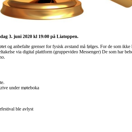
dag 3. juni 2020 kl 19:00 på Liatoppen.
øtet og anbefalte grenser for fysisk avstand må følges. For de som ikke
 deltakelse via digital plattform (gruppevideo Messenger) De som har beho
no.
te.
 skrive under møteboka
festival ble avlyst