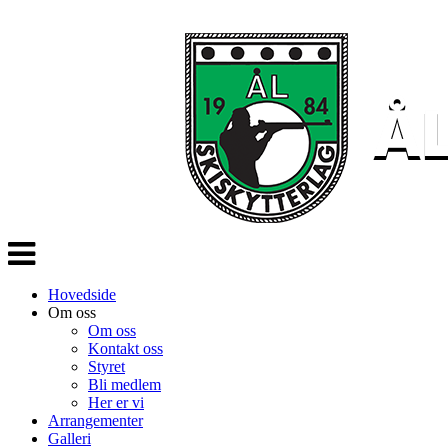
Veksle
navigasjon
Hovedside
Om oss
Om oss
Kontakt oss
Styret
Bli medlem
Her er vi
Arrangementer
Galleri