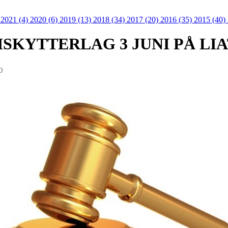
)
2021 (4)
2020 (6)
2019 (13)
2018 (34)
2017 (20)
2016 (35)
2015 (40)
ISKYTTERLAG 3 JUNI PÅ LI
0