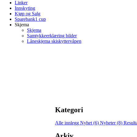
Linker
Innskyting
Kjøp og Salg
Sparebank1 cup
Skjema
Skjema
Samtykkeerklæring bilder
Låneskjema skiskyttervåpen
Kategori
Alle innlegg
Nyhet (6)
Nyheter (8)
Result
Arkiv