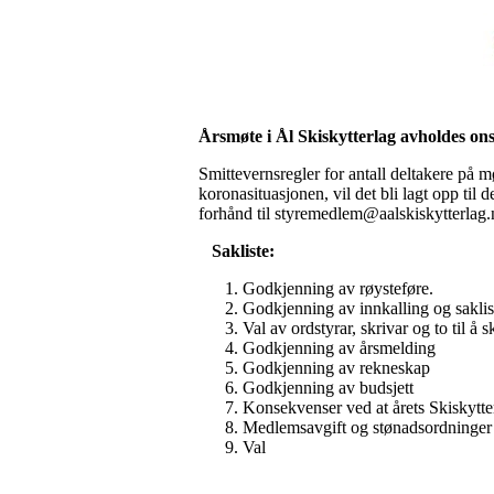
Årsmøte i Ål Skiskytterlag avholdes ons
Smittevernsregler for antall deltakere på m
koronasituasjonen, vil det bli lagt opp til
forhånd til styremedlem@aalskiskytterlag.
Sakliste:
Godkjenning av røysteføre.
Godkjenning av innkalling og saklis
Val av ordstyrar, skrivar og to til å
Godkjenning av årsmelding
Godkjenning av rekneskap
Godkjenning av budsjett
Konsekvenser ved at årets Skiskytter
Medlemsavgift og stønadsordninger
Val