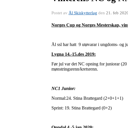
Postet av
Ål Skiskytterlag
den
21. feb 202
Norges Cup og Norges Mesterskap, vin
Ål ssl har hatt 9 utøvarar i ungdoms- og j
Lygna 14.-15.des 2019:
Før jul var det NC opning for juniorar (2
mønstringsrenn/kretsrenn.
NC1 Junior:
Normal:24. Stina Brattegard (2+0+1+1)
Sprint: 19. Stina Brattegard (0+2)
Oppdal 4.-5.jan 2020: