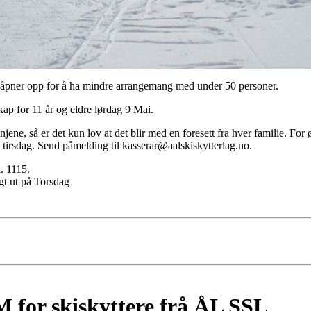
 åpner opp for å ha mindre arrangemang med under 50 personer.
skap for 11 år og eldre lørdag 9 Mai.
njene, så er det kun lov at det blir med en foresett fra hver familie. For 
tirsdag. Send påmelding til kasserar@aalskiskytterlag.no.
l. 1115.
gt ut på Torsdag
 for skiskyttere frå ÅL SSL