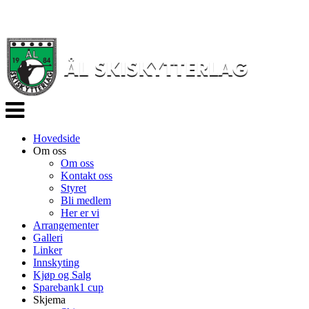
Veksle
navigasjon
Hovedside
Om oss
Om oss
Kontakt oss
Styret
Bli medlem
Her er vi
Arrangementer
Galleri
Linker
Innskyting
Kjøp og Salg
Sparebank1 cup
Skjema