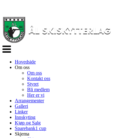
Veksle
navigasjon
Hovedside
Om oss
Om oss
Kontakt oss
Styret
Bli medlem
Her er vi
Arrangementer
Galleri
Linker
Innskyting
Kjøp og Salg
Sparebank1 cup
Skjema