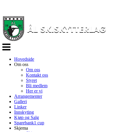
Veksle
navigasjon
Hovedside
Om oss
Om oss
Kontakt oss
Styret
Bli medlem
Her er vi
Arrangementer
Galleri
Linker
Innskyting
Kjøp og Salg
Sparebank1 cup
Skjema