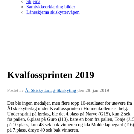
Skjema
Samtykkeerklæring bilder
Låneskjema skiskyttervåpen
Kvalfossprinten 2019
Postet av
Ål Skiskyttarlag-Skiskyting
den
29. jan 2019
Det ble ingen medaljer, men flere topp 10-resultater for utøvere fra
Ål skiskytterlag under Kvalfossprinten i Holmenkollen sist helg.
Under sprint på lørdag, ble det 4.plass på Narve (G15), kun 2 sek
fra pallen, 6.plass på Guro (J13), bare en bom fra pallen, Tonje (J1
på 10.plass, kun 48 sek bak vinneren og Ida Molde lappegard (J16)
på 7.plass, drøye 40 sek bak vinneren.