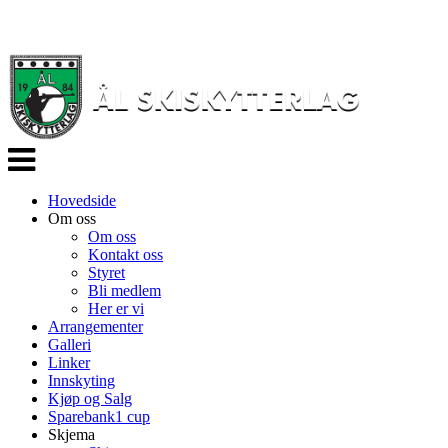
Veksle
navigasjon
Hovedside
Om oss
Om oss
Kontakt oss
Styret
Bli medlem
Her er vi
Arrangementer
Galleri
Linker
Innskyting
Kjøp og Salg
Sparebank1 cup
Skjema