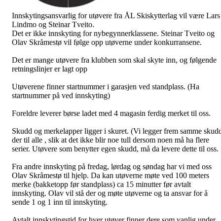
Innskytingsansvarlig for utøvere fra ÅL Skiskytterlag vil være Lars
Lindmo og Steinar Tveito.
Det er ikke innskyting for nybegynnerklassene. Steinar Tveito og
Olav Skråmestø vil følge opp utøverne under konkurransene.
Det er mange utøvere fra klubben som skal skyte inn, og følgende
retningslinjer er lagt opp
Utøverene finner startnummer i garasjen ved standplass. (Ha
startnummer på ved innskyting)
Foreldre leverer børse ladet med 4 magasin ferdig merket til oss.
Skudd og merkelapper ligger i skuret. (Vi legger frem samme skud
der til alle , slik at det ikke blir noe tull dersom noen må ha flere
serier. Utøvere som benytter egen skudd, må da levere dette til oss.
Fra andre innskyting på fredag, lørdag og søndag har vi med oss
Olav Skråmestø til hjelp. Da kan utøverne møte ved 100 meters
merke (bakketopp før standplass) ca 15 minutter før avtalt
innskyting. Olav vil stå der og møte utøverne og ta ansvar for å
sende 1 og 1 inn til innskyting.
Avtalt innskytingstid for hver utøver finner dere som vanlig under